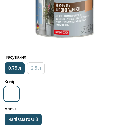
Фасування
0,75 л
2,5 л
Колір
Блиск
напівматовий