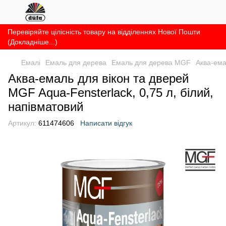
Перевіряйте цілісність товару на відділеннях Нової Пошти
(Докладніше...)
Емалі
Емаль для дерева
Емаль для дерева MGF
Аква-ема
Аква-емаль для вікон та дверей
MGF Aqua-Fensterlack, 0,75 л, білий,
напівматовий
Артикул:
611474606
Написати відгук