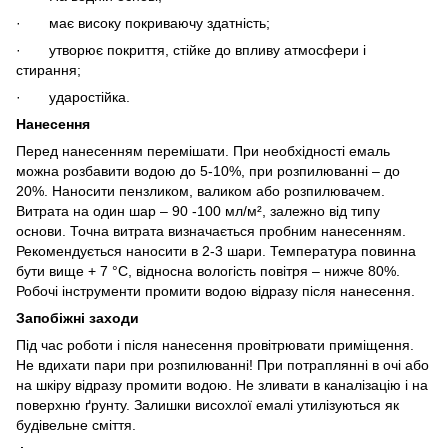
· має високу покриваючу здатність;
· утворює покриття, стійке до впливу атмосфери і
стирання;
· ударостійка.
Нанесення
Перед нанесенням перемішати. При необхідності емаль
можна розбавити водою до 5-10%, при розпилюванні – до
20%. Наносити пензликом, валиком або розпилювачем.
Витрата на один шар – 90 -100 мл/м², залежно від типу
основи. Точна витрата визначається пробним нанесенням.
Рекомендується наносити в 2-3 шари. Температура повинна
бути вище + 7 °С, відносна вологість повітря – нижче 80%.
Робочі інструменти промити водою відразу після нанесення.
Запобіжні заходи
Під час роботи і після нанесення провітрювати приміщення.
Не вдихати пари при розпилюванні! При потраплянні в очі або
на шкіру відразу промити водою. Не зливати в каналізацію і на
поверхню ґрунту. Залишки висохлої емалі утилізуються як
будівельне сміття.