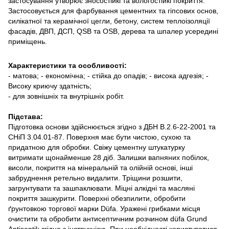
застосування утворює зносостійкі та вологостійкі покриття.
Застосовується для фарбування цементних та гіпсових основ,
силікатної та керамічної цегли, бетону, систем теплоізоляції
фасадів, ДВП, ДСП, QSB та OSB, дерева та шпалер усередині
приміщень.
Характеристики та особливості:
- матова; - економічна; - стійка до опадів; - висока адгезія; -
Високу криючу здатність;
- для зовнішніх та внутрішніх робіт.
Підстава:
Підготовка основи здійснюється згідно з ДБН В.2.6-22-2001 та
СНіП 3.04.01-87. Поверхня має бути чистою, сухою та
придатною для обробки. Свіжу цементну штукатурку
витримати щонайменше 28 діб. Залишки вапняних побілок,
висоли, покриття на мінеральній та олійній основі, інші
забруднення ретельно видалити. Тріщини розшити,
загрунтувати та зашпаклювати. Міцні алкідні та масляні
покриття зашкурити. Поверхні обезпилити, обробити
ґрунтовкою торгової марки Düfa. Уражені грибками місця
очистити та обробити антисептичним розчином düfa Grund
Antiseptik згідно з інструкцією. При необхідності користуватися