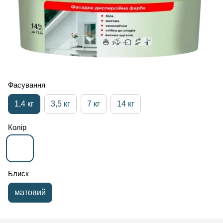
Фасування
1,4 кг
3,5 кг
7 кг
14 кг
Колір
Блиск
матовий