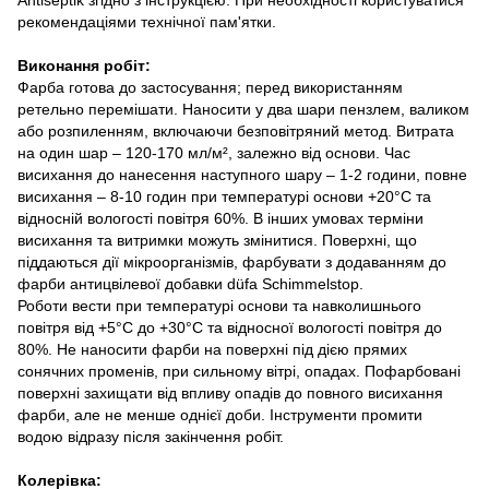
рекомендаціями технічної пам'ятки.
Виконання робіт:
Фарба готова до застосування; перед використанням
ретельно перемішати. Наносити у два шари пензлем, валиком
або розпиленням, включаючи безповітряний метод. Витрата
на один шар – 120-170 мл/м², залежно від основи. Час
висихання до нанесення наступного шару – 1-2 години, повне
висихання – 8-10 годин при температурі основи +20°С та
відносній вологості повітря 60%. В інших умовах терміни
висихання та витримки можуть змінитися. Поверхні, що
піддаються дії мікроорганізмів, фарбувати з додаванням до
фарби антицвілевої добавки düfa Schimmelstop.
Роботи вести при температурі основи та навколишнього
повітря від +5°С до +30°С та відносної вологості повітря до
80%. Не наносити фарби на поверхні під дією прямих
сонячних променів, при сильному вітрі, опадах. Пофарбовані
поверхні захищати від впливу опадів до повного висихання
фарби, але не менше однієї доби. Інструменти промити
водою відразу після закінчення робіт.
Колерівка: