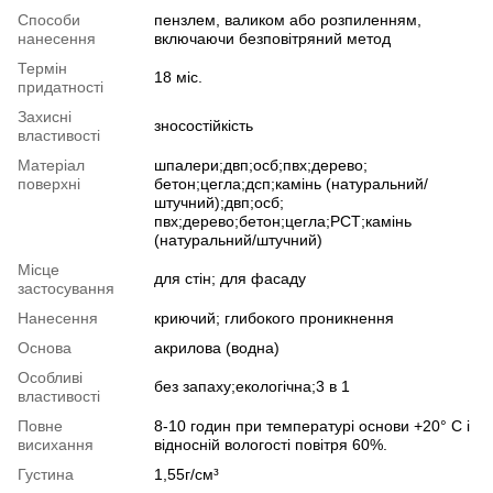
Способи
пензлем, валиком або розпиленням,
нанесення
включаючи безповітряний метод
Термін
18 міс.
придатності
Захисні
зносостійкість
властивості
Матеріал
шпалери;двп;осб;пвх;дерево;
поверхні
бетон;цегла;дсп;камінь (натуральний/
штучний);двп;осб;
пвх;дерево;бетон;цегла;РСТ;камінь
(натуральний/штучний)
Місце
для стін; для фасаду
застосування
Нанесення
криючий; глибокого проникнення
Основа
акрилова (водна)
Особливі
без запаху;екологічна;3 в 1
властивості
Повне
8-10 годин при температурі основи +20° С і
висихання
відносній вологості повітря 60%.
Густина
1,55г/см³