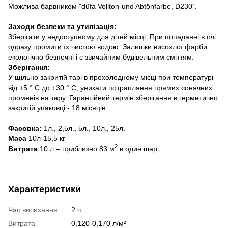
Можлива барвником "düfa Vollton-und Abtönfarbe, D230".
Заходи безпеки та утилізація:
Зберігати у недоступному для дітей місці. При попаданні в очі
одразу промити їх чистою водою. Залишки висохлої фарби
екологічно безпечні і є звичайним будівельним сміттям.
Зберігання:
У щільно закритій тарі в прохолодному місці при температурі
від +5 ° С до +30 ° С; уникати потрапляння прямих сонячних
променів на тару. Гарантійний термін зберігання в герметично
закритій упаковці - 18 місяців.
Фасовка:
1л., 2,5л., 5л., 10л., 25л.
Маса
10л-15,5 кг
2
Витрата
10 л – приблизно 83 м
в один шар
Характеристики
Час висихання
2 ч.
Витрата
0,120-0,170 л/м²