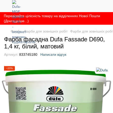
Перевіряйте цілісність товару на відділеннях Нової Пошти
(Докладніше...)
Фарби
Фарби для зовнішніх робіт
Фарби для зовнішніх робі
Фарба фасадна Dufa Fassade D690,
1,4 кг, білий, матовий
Артикул:
833745180
Написати відгук
−20%