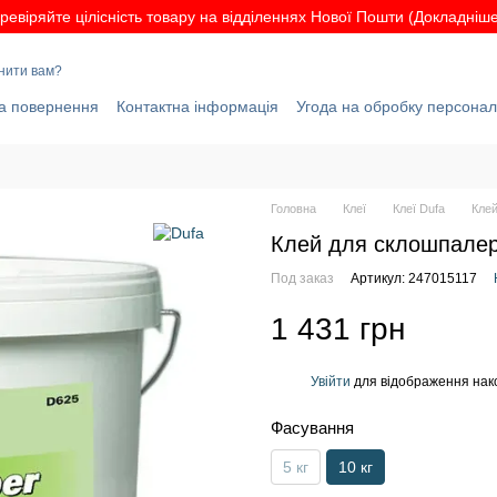
ревіряйте цілісність товару на відділеннях Нової Пошти (Докладніше.
нити вам?
а повернення
Контактна інформація
Угода на обробку персона
Головна
Клеї
Клеї Dufa
Клей
Клей для склошпалер 
Под заказ
Артикул: 247015117
1 431 грн
Увійти
для відображення нак
%
Фасування
5 кг
10 кг