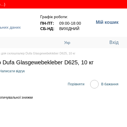
..)
Графік роботи:
Мій кошик
ПН-ПТ:
09:00-18:00
льних даних
СБ-НД:
ВИХІДНИЙ
Вхід
Укр
 для склошпалер Dufa Glasgewebekleber D625, 10 кг
Dufa Glasgewebekleber D625, 10 кг
Написати відгук
Порівняти
В бажання
опичувальної знижки