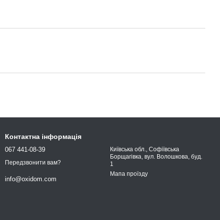
Контактна інформація
067 441-08-39
Київська обл., Софіївська
Борщагівка, вул. Волошкова, буд.
Передзвонити вам?
1
Мапа проїзду
info@oxidom.com