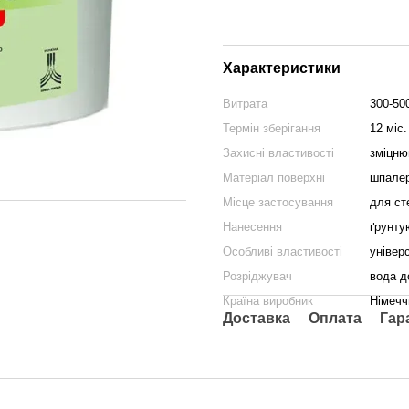
Характеристики
Витрата
300-50
Термін зберігання
12 міс.
Захисні властивості
зміцню
Матеріал поверхні
шпалер
Місце застосування
для ст
Нанесення
ґрунту
Особливі властивості
універ
Розріджувач
вода д
Країна виробник
Німечч
Доставка
Оплата
Гар