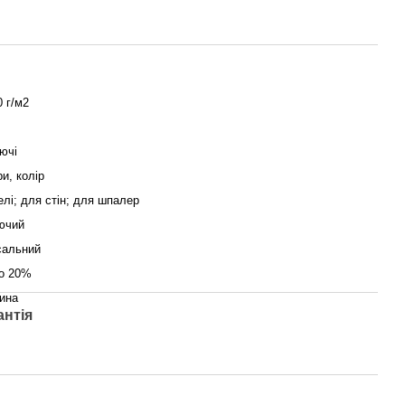
0 г/м2
ючі
и, колір
елі; для стін; для шпалер
ючий
сальний
о 20%
ина
антія