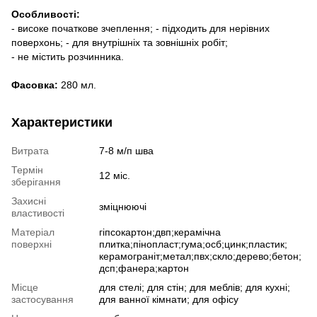
Особливості:
- високе початкове зчеплення; - підходить для нерівних
поверхонь; - для внутрішніх та зовнішніх робіт;
- не містить розчинника.
Фасовка:
280 мл.
Характеристики
Витрата
7-8 м/п шва
Термін
12 міс.
зберігання
Захисні
зміцнюючі
властивості
Матеріал
гіпсокартон;двп;керамічна
поверхні
плитка;пінопласт;гума;осб;цинк;пластик;
керамограніт;метал;пвх;скло;дерево;бетон;
дсп;фанера;картон
Місце
для стелі; для стін; для меблів; для кухні;
застосування
для ванної кімнати; для офісу