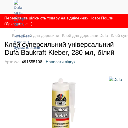
Перевіряйте цілісність товару на відділеннях Нової Пошти
(Докладніше...)
Клеї
Клей для деревини
Клей для деревини Dufa
Клей суп
Клей суперсильний універсальний
Dufa Baukraft Kleber, 280 мл, білий
Артикул:
491555108
Написати відгук