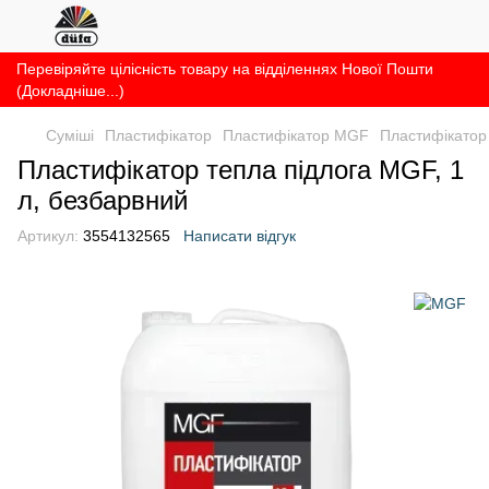
Перевіряйте цілісність товару на відділеннях Нової Пошти
(Докладніше...)
Суміші
Пластифікатор
Пластифікатор MGF
Пластифікатор 
Пластифікатор тепла підлога MGF, 1
л, безбарвний
Артикул:
3554132565
Написати відгук