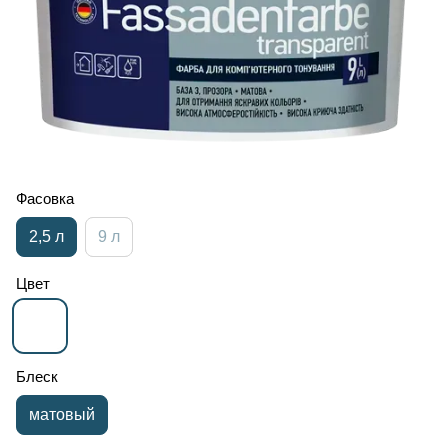
Фасовка
2,5 л
9 л
Цвет
Блеск
матовый