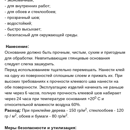
- для внутренних работ;
- для обоев и стеклообоев;
- прозрачный шов;
- водостойкий;
- быстро высыхает;
- безопасный для окружающей среды.
Нанесение:
Основание должно быть прочным, чистым, сухим и пригодным
для обработки. Невпитывающие глянцевые основания
следует слегка зашкурить.
Перед использованием тщательно перемешать. Нанести клей
на одну из поверхностей сплошным слоем и прижать их. При
высоких требованиях к прочности клеевого шва нанести на
обе поверхности. Эксплуатацию изделий начинать не раньше
чем через 6 часов, полную прочность клеевой шов набирает
0
через 24 часа при температуре основания +20
С и
относительной влажности воздуха 60%.
2
Расход:
При приклейке дерева - 150 гр/м
, стеклообоев - 120
2
2
гр / м
, обоев и бумаги - 80 гр/м
.
Меры безопасности и утилизация: