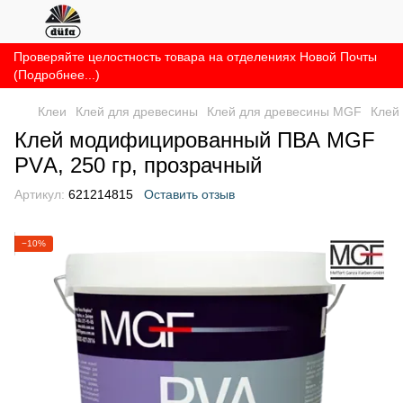
Проверяйте целостность товара на отделениях Новой Почты
(Подробнее...)
Клеи
Клей для древесины
Клей для древесины MGF
Клей
Клей модифицированный ПВА MGF
PVА, 250 гр, прозрачный
Артикул:
621214815
Оставить отзыв
−10%