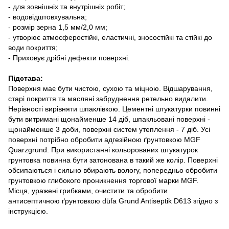
- для зовнішніх та внутрішніх робіт;
- водовідштовхувальна;
- розмір зерна 1,5 мм/2,0 мм;
- утворює атмосферостійкі, еластичні, зносостійкі та стійкі до
води покриття;
- Приховує дрібні дефекти поверхні.
Підстава:
Поверхня має бути чистою, сухою та міцною. Відшарування,
старі покриття та масляні забруднення ретельно видалити.
Нерівності вирівняти шпаклівкою. Цементні штукатурки повинні
бути витримані щонайменше 14 діб, шпакльовані поверхні -
щонайменше 3 доби, поверхні систем утеплення - 7 діб. Усі
поверхні потрібно обробити адгезійною ґрунтовкою MGF
Quarzgrund. При використанні кольорованих штукатурок
грунтовка повинна бути затонована в такий же колір. Поверхні
обсипаються і сильно вбирають вологу, попередньо обробити
грунтовкою глибокого проникнення торгової марки MGF.
Місця, уражені грибками, очистити та обробити
антисептичною ґрунтовкою düfa Grund Antiseptik D613 згідно з
інструкцією.