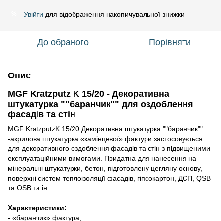
Увійти
для відображення накопичувальної знижки
%
До обраного
Порівняти
Опис
MGF Kratzputz K 15/20 - Декоративна
штукатурка ""баранчик"" для оздоблення
фасадів та стін
MGF KratzputzK 15/20 Декоративна штукатурка ""баранчик""
-акрилова штукатурка «камінцевої» фактури застосовується
для декоративного оздоблення фасадів та стін з підвищеними
експлуатаційними вимогами. Придатна для нанесення на
мінеральні штукатурки, бетон, підготовлену цегляну основу,
поверхні систем теплоізоляції фасадів, гіпсокартон, ДСП, QSB
та OSB та ін.
Характеристики:
- «баранчик» фактура;