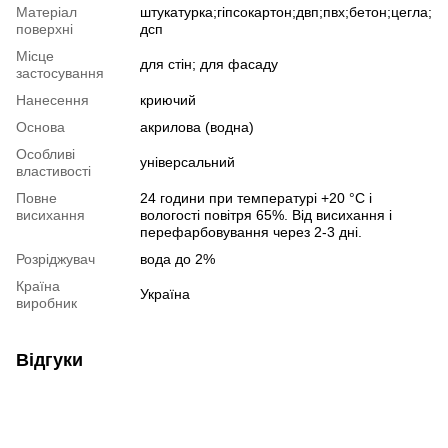
Матеріал
штукатурка;гіпсокартон;двп;пвх;бетон;цегла;
поверхні
дсп
Місце
для стін; для фасаду
застосування
Нанесення
криючий
Основа
акрилова (водна)
Особливі
універсальний
властивості
Повне
24 години при температурі +20 °C і
висихання
вологості повітря 65%. Від висихання і
перефарбовування через 2-3 дні.
Розріджувач
вода до 2%
Країна
Україна
виробник
Відгуки