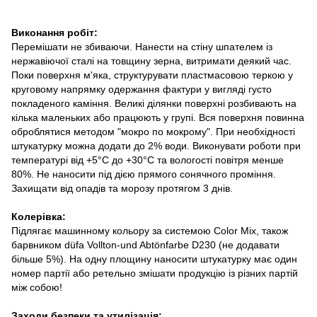
Виконання робіт:
Перемішати не збиваючи. Нанести на стіну шпателем із
нержавіючої сталі на товщину зерна, витримати деякий час.
Поки поверхня м'яка, структурувати пластмасовою теркою у
круговому напрямку одержання фактури у вигляді густо
покладеного каміння. Великі ділянки поверхні розбивають на
кілька маленьких або працюють у групі. Вся поверхня повинна
оброблятися методом "мокро по мокрому". При необхідності
штукатурку можна додати до 2% води. Виконувати роботи при
температурі від +5°С до +30°С та вологості повітря менше
80%. Не наносити під дією прямого сонячного проміння.
Захищати від опадів та морозу протягом 3 днів.
Колерівка:
Підлягає машинному кольору за системою Color Mix, також
барвником düfa Vollton-und Abtönfarbe D230 (не додавати
більше 5%). На одну площину наносити штукатурку має один
номер партії або ретельно змішати продукцію із різних партій
між собою!
Заходи безпеки та утилізація: