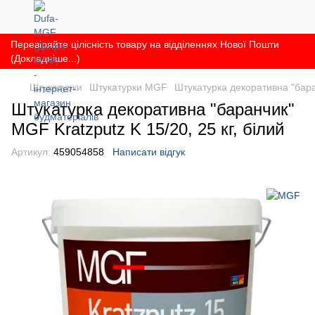
Перевіряйте цілісність товару на відділеннях Нової Пошти
(Докладніше...)
Штукатурки
Штукатурки MGF
Штукатурка декоративна "баран
Штукатурка декоративна "баранчик"
MGF Kratzputz K 15/20, 25 кг, білий
Артикул:
459054858
Написати відгук