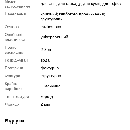
Місце
для стін; для фасаду; для кухні; для офісу
застосування
Нанесення
криючий; глибокого проникнення;
ґрунтуючий
Основа
силіконова
Особливі
універсальний
властивості
Повне
2-3 дні
висихання
Розріджувач
вода
Поверхня
фактурна
Фактура
структурна
Країна
Німеччина
виробник
Тип текстури
короїд
Фракція
2 мм
Відгуки