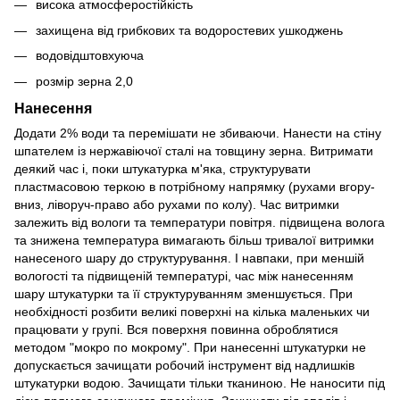
висока атмосферостійкість
захищена від грибкових та водоростевих ушкоджень
водовідштовхуюча
розмір зерна 2,0
Нанесення
Додати 2% води та перемішати не збиваючи. Нанести на стіну
шпателем із нержавіючої сталі на товщину зерна. Витримати
деякий час і, поки штукатурка м'яка, структурувати
пластмасовою теркою в потрібному напрямку (рухами вгору-
вниз, ліворуч-право або рухами по колу). Час витримки
залежить від вологи та температури повітря. підвищена волога
та знижена температура вимагають більш тривалої витримки
нанесеного шару до структурування. І навпаки, при меншій
вологості та підвищеній температурі, час між нанесенням
шару штукатурки та її структуруванням зменшується. При
необхідності розбити великі поверхні на кілька маленьких чи
працювати у групі. Вся поверхня повинна оброблятися
методом "мокро по мокрому". При нанесенні штукатурки не
допускається зачищати робочий інструмент від надлишків
штукатурки водою. Зачищати тільки тканиною. Не наносити під