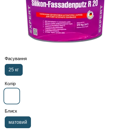
Фасування
25 кг
Колір
Блиск
матовий