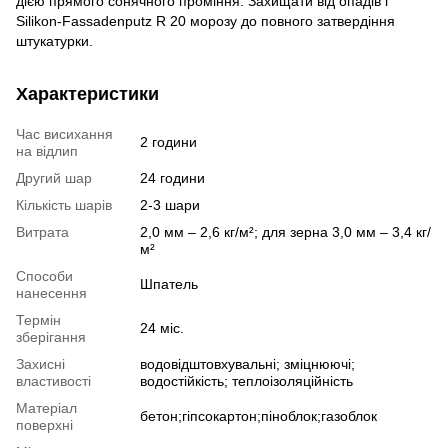
дією прямого сонячного проміння. Захищати від опадів і
Silikon-Fassadenputz R 20 морозу до повного затвердіння
штукатурки.
Характеристики
Час висихання
2 години
на відлип
Другий шар
24 години
Кількість шарів
2-3 шари
Витрата
2,0 мм – 2,6 кг/м²; для зерна 3,0 мм – 3,4 кг/
м²
Способи
Шпатель
нанесення
Термін
24 міс.
зберігання
Захисні
водовідштовхувальні; зміцнюючі;
властивості
водостійкість; теплоізоляційність
Матеріал
бетон;гіпсокартон;піноблок;газоблок
поверхні