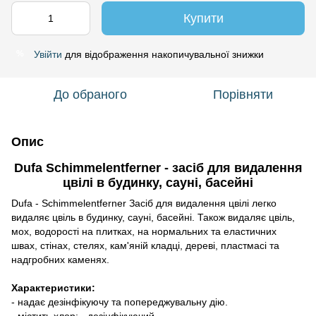
Купити
Увійти
для відображення накопичувальної знижки
%
До обраного
Порівняти
Опис
Dufa Schimmelentferner - засіб для видалення
цвілі в будинку, сауні, басейні
Dufa - Schimmelentferner Засіб для видалення цвілі легко
видаляє цвіль в будинку, сауні, басейні. Також видаляє цвіль,
мох, водорості на плитках, на нормальних та еластичних
швах, стінах, стелях, кам'яній кладці, дереві, пластмасі та
надгробних каменях.
Характеристики:
- надає дезінфікуючу та попереджувальну дію.
- містить хлор; - дезінфікуючий.