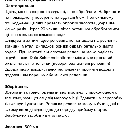
Застосування:
Цвіль, мох і водорості заздалегідь не обробляти. Набризкати
на пошкоджену поверхню на відстані 5 см. При сильному
пошкодженні цвіллю провести обробку засобом Дюфа ще
кілька разів. Через 20 хвилин після останньої обробки змити
щіткою з великою кількістю води.
Слідкувати за тим, щоб речовина не попадала на рослини,
тканини, метал. Випадкові бризки одразу ретельно змити
водою. При контакті з кислотами речовина може виділяти
отруйні гази. Dufa Schimmelentferner містить хлорований
білільний луг та тензиди (поверхнево-активні речовини).
Відразу після використання інструменти промити водою з
додаванням порошку або миючої речовини.
Зберігання:
Зберігати та транспортувати вертикально, у прохолодному,
темному, захищеному від морозу місці. Здавати на переробку
тільки пусті упаковки. Залишки речовини можуть бути здані в
сухому вигляді відповідно до порядку прийому старих
фарбуючих засобів на утилізацію.
Фасовка:
500 мл.