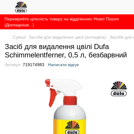
Перевіряйте цілісність товару на відділеннях Нової Пошти
(Докладніше...)
Суміші
Засоби для видалення цвілі (антицвіль)
Засоби для 
Засіб для видалення цвілі Dufa
Schimmelentferner, 0,5 л, безбарвний
Артикул:
719174983
Написати відгук