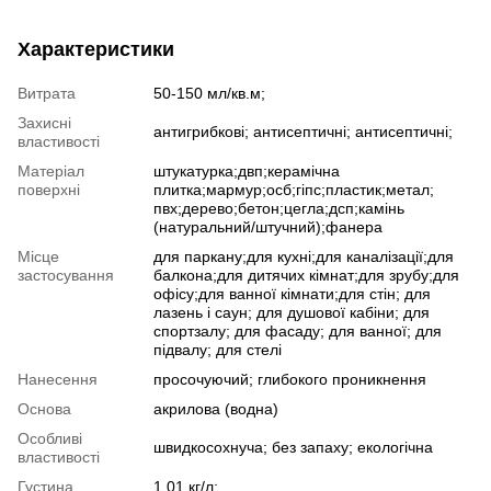
Характеристики
Витрата
50-150 мл/кв.м;
Захисні
антигрибкові; антисептичні; антисептичні;
властивості
Матеріал
штукатурка;двп;керамічна
поверхні
плитка;мармур;осб;гіпс;пластик;метал;
пвх;дерево;бетон;цегла;дсп;камінь
(натуральний/штучний);фанера
Місце
для паркану;для кухні;для каналізації;для
застосування
балкона;для дитячих кімнат;для зрубу;для
офісу;для ванної кімнати;для стін; для
лазень і саун; для душової кабіни; для
спортзалу; для фасаду; для ванної; для
підвалу; для стелі
Нанесення
просочуючий; глибокого проникнення
Основа
акрилова (водна)
Особливі
швидкосохнуча; без запаху; екологічна
властивості
Густина
1.01 кг/л;